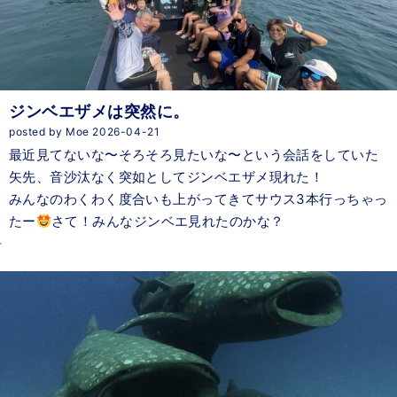
ジンベエザメは突然に。
posted by Moe 2026-04-21
最近見てないな〜そろそろ見たいな〜という会話をしていた
矢先、音沙汰なく突如としてジンベエザメ現れた！
みんなのわくわく度合いも上がってきてサウス3本行っちゃっ
たー
さて！みんなジンベエ見れたのかな？