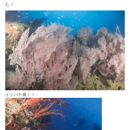
た！
イソバナ畑！！