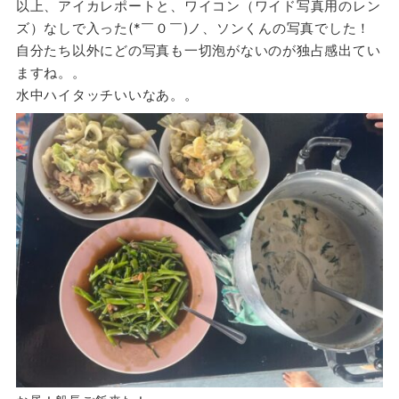
以上、アイカレポートと、ワイコン（ワイド写真用のレン
ズ）なしで入った(*￣０￣)ノ、ソンくんの写真でした！
自分たち以外にどの写真も一切泡がないのが独占感出てい
ますね。。
水中ハイタッチいいなあ。。