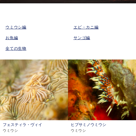
ウミウシ編
エビ・カニ編
お魚編
サンゴ編
全ての生物
フェスティラ・ヴィイ
ヒブサミノウミウシ
ウミウシ
ウミウシ