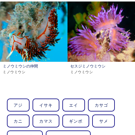
ミノウミウシの仲間
セスジミノウミウシ
ミノウミウシ
ミノウミウシ
アジ
イサキ
エイ
カサゴ
カニ
カマス
ギンポ
サメ