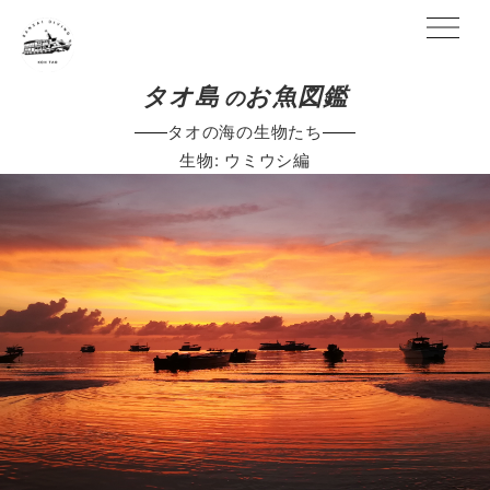
タオ島
お魚図鑑
の
タオの海の生物たち
生物:
ウミウシ編