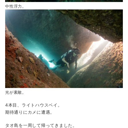
中性浮力。
光が素敵。
4本目、ライトハウスベイ。
期待通りにカメに遭遇。
タオ島を一周して帰ってきました。