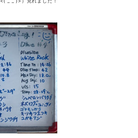
 _ _ )>）見れました！