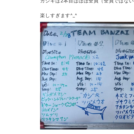
カジキは2本目はほぼ全員（全員ではない<(
楽しすぎます^_^