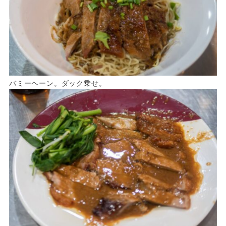
バミーヘーン。ダック乗せ。