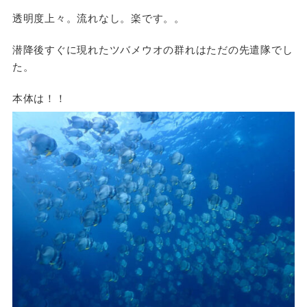
透明度上々。流れなし。楽です。。
潜降後すぐに現れたツバメウオの群れはただの先遣隊でし
た。
本体は！！