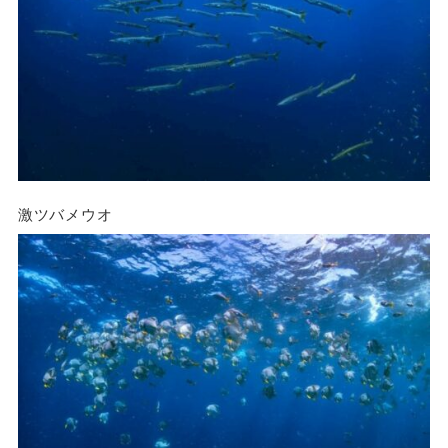
激ツバメウオ