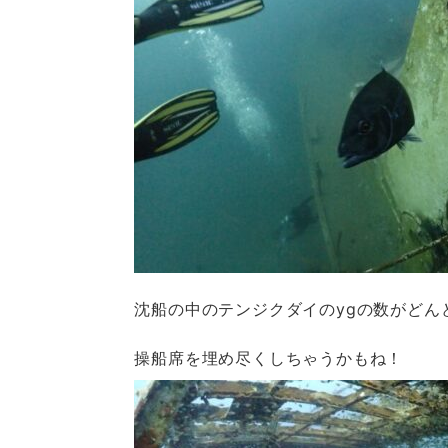
沈船の中のテンジクダイのygの数がどん
操船席を埋め尽くしちゃうかもね！