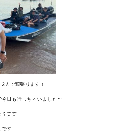
ん2人で頑張ります！
で今日も行っちゃいました〜
な？笑笑
しです！