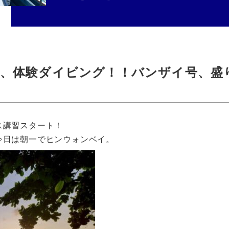
、体験ダイビング！！バンザイ号、盛
ス講習スタート！
今日は朝一でヒンウォンベイ。