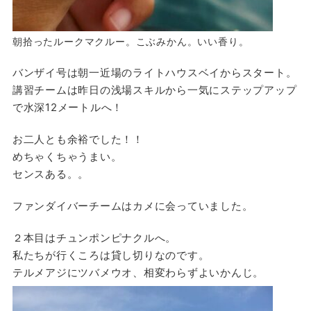
朝拾ったルークマクルー。こぶみかん。いい香り。
バンザイ号は朝一近場のライトハウスベイからスタート。
講習チームは昨日の浅場スキルから一気にステップアップ
で水深12メートルへ！
お二人とも余裕でした！！
めちゃくちゃうまい。
センスある。。
ファンダイバーチームはカメに会っていました。
２本目はチュンポンピナクルへ。
私たちが行くころは貸し切りなのです。
テルメアジにツバメウオ、相変わらずよいかんじ。