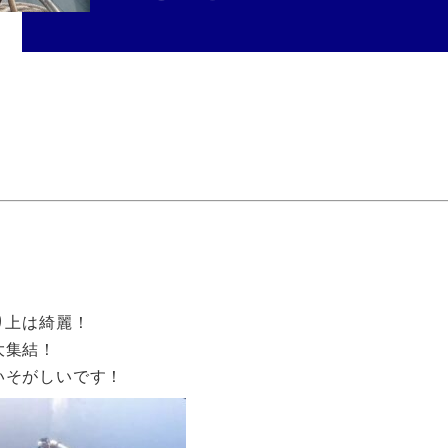
り上は綺麗！
大集結！
いそがしいです！