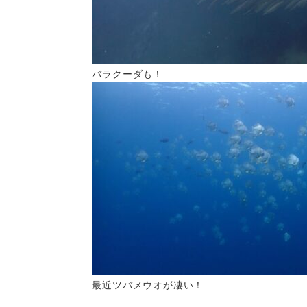
バラクーダも！
最近ツバメウオが凄い！