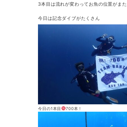
3本目は流れが変わってお魚の位置がま
今日は記念ダイブがたくさん
今日の1本目
700本！