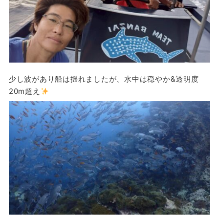
少し波があり船は揺れましたが、水中は穏やか&透明度
20m超え