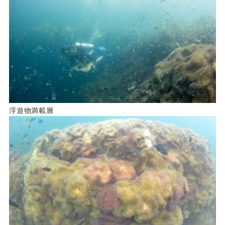
浮遊物満載層