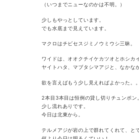
（いつまでニューなのかは不明。）
少しもやっとしています。
でも水底まで見えています。
マクロはチビセスジミノウミウシ三昧。
ワイドは、オオクチイケカツオとホシカ
ヤイトハタ、マブタシマアジと、なかな
欲を言えばもう少し見えればよかった。
2本目3本目は恒例の貸し切りチュンポン
少し流れありです。
今日は北東から。
テルメアジが岩の上で群れてくれて、と
何より今日は明るくていい！