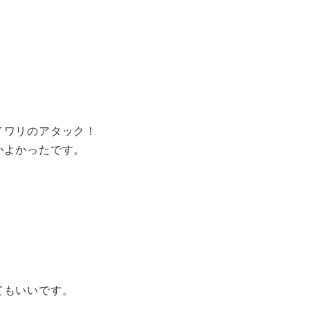
イワリのアタック！
かよかったです。
。
。
てもいいです。