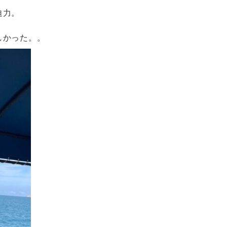
迫力。
しかった。。