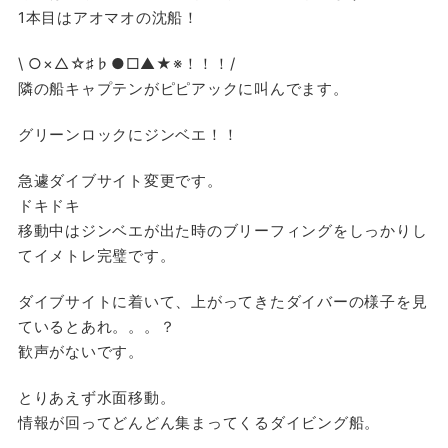
1本目はアオマオの沈船！
\ ○×△☆♯♭●□▲★※！！！/
隣の船キャプテンがピピアックに叫んでます。
グリーンロックにジンベエ！！
急遽ダイブサイト変更です。
ドキドキ
移動中はジンベエが出た時のブリーフィングをしっかりし
てイメトレ完璧です。
ダイブサイトに着いて、上がってきたダイバーの様子を見
ているとあれ。。。？
歓声がないです。
とりあえず水面移動。
情報が回ってどんどん集まってくるダイビング船。