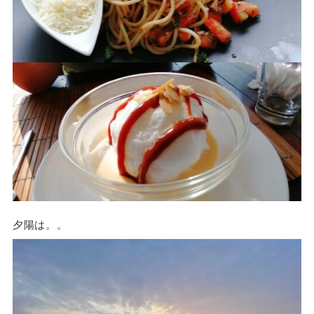
夕陽は。。