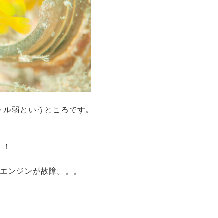
トル弱というところです。
す！
のエンジンが故障。。。